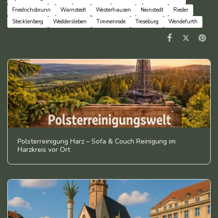
Friedrichsbrunn
Warnstedt
Westerhausen
Neinstedt
Rieder
Stecklenberg
Weddersleben
Timmenrode
Treseburg
Wendefurth
Polsterreinigung Harz – Sofa & Couch Reinigung im
Harzkreis vor Ort