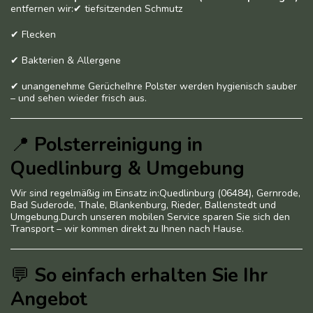
entfernen wir:✔ tiefsitzenden Schmutz
✔ Flecken
✔ Bakterien & Allergene
✔ unangenehme GerücheIhre Polster werden hygienisch sauber
– und sehen wieder frisch aus.
📍
Polsterreinigung in
Quedlinburg & Umgebung
Wir sind regelmäßig im Einsatz in:Quedlinburg (06484), Gernrode,
Bad Suderode, Thale, Blankenburg, Rieder, Ballenstedt und
Umgebung.Durch unseren mobilen Service sparen Sie sich den
Transport – wir kommen direkt zu Ihnen nach Hause.
💬
So einfach erhalten Sie Ihr
Angebot