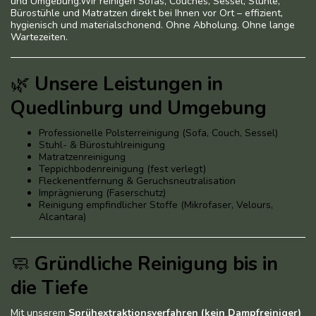
und Umgebung.Wir reinigen Sofas, Couches, Sessel, Stühle,
Bürostühle und Matratzen direkt bei Ihnen vor Ort – effizient,
hygienisch und materialschonend. Ohne Abholung. Ohne lange
Wartezeiten.
🌿
Unsere Leistungen in
Quedlinburg und Umgebung
Professionelle Polsterreinigung (Sofa, Couch, Sessel)
Stuhl- & Bürostuhlreinigung
Matratzenreinigung
Teppichbodenreinigung (fest verlegt)
Fleckenentfernung & Geruchsneutralisation
Imprägnierung (Faserschutz)
Reinigung empfindlicher Stoffe (Mikrofaser, Velours,
Alcantara)
🧼
Gründliche Reinigung bis in
die Tiefe
Mit unserem
Sprühextraktionsverfahren (kein Dampfreiniger)