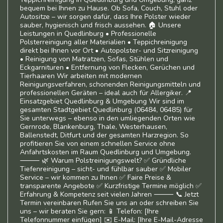
bequem bei Ihnen zu Hause. Ob Sofa, Couch, Stuhl oder
Autositze – wir sorgen dafür, dass Ihre Polster wieder
sauber, hygienisch und frisch aussehen. 🏠 Unsere
Leistungen in Quedlinburg • Professionelle
Polsterreinigung aller Materialien • Teppichreinigung
direkt bei Ihnen vor Ort • Autopolster- und Sitzreinigung
• Reinigung von Matratzen, Sofas, Stühlen und
Eckgarnituren • Entfernung von Flecken, Gerüchen und
Tierhaaren Wir arbeiten mit modernen
Reinigungsverfahren, schonenden Reinigungsmitteln und
professionellen Geräten – ideal auch für Allergiker. 📍
Einsatzgebiet Quedlinburg & Umgebung Wir sind im
gesamten Stadtgebiet Quedlinburg (06484, 06485) für
Sie unterwegs – ebenso in den umliegenden Orten wie
Gernrode, Blankenburg, Thale, Westerhausen,
Ballenstedt, Ditfurt und der gesamten Harzregion. So
profitieren Sie von einem schnellen Service ohne
Anfahrtskosten im Raum Quedlinburg und Umgebung.
⸻ 🌿 Warum Polstreinigungswelt? ✅ Gründliche
Tiefenreinigung – sicht- und fühlbar sauber ✅ Mobiler
Service – wir kommen zu Ihnen ✅ Faire Preise &
transparente Angebote ✅ Kurzfristige Termine möglich ✅
Erfahrung & Kompetenz seit vielen Jahren ⸻ 📞 Jetzt
Termin vereinbaren Rufen Sie uns an oder schreiben Sie
uns – wir beraten Sie gern: 📱 Telefon: [Ihre
Telefonnummer einfügen] ✉️ E-Mail: [Ihre E-Mail-Adresse