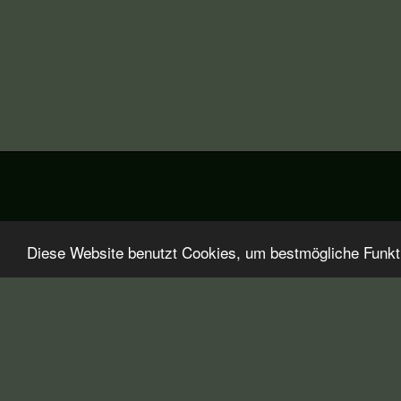
Diese Website benutzt Cookies, um bestmögliche Funktio
Startseite
Über Polsterreinigungswelt
Aktuelles
Pr