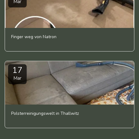
Mar
Finger weg von Natron
17
Mar
Polsterreinigungswelt in Thallwitz