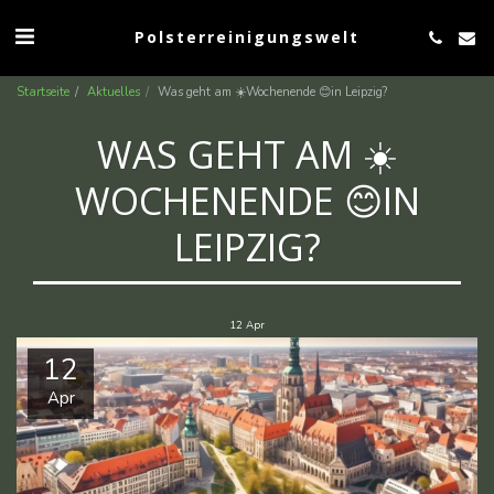
Polsterreinigungswelt
Startseite
Aktuelles
Was geht am ☀️Wochenende 😊in Leipzig?
WAS GEHT AM ☀️
WOCHENENDE 😊IN
LEIPZIG?
12
Apr
12
Apr