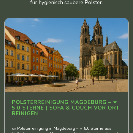
für hygienisch saubere Polster.
POLSTERREINIGUNG MAGDEBURG – ⭐
5,0 STERNE | SOFA & COUCH VOR ORT
REINIGEN
🧽 Polsterreinigung in Magdeburg – ⭐ 5,0 Sterne aus