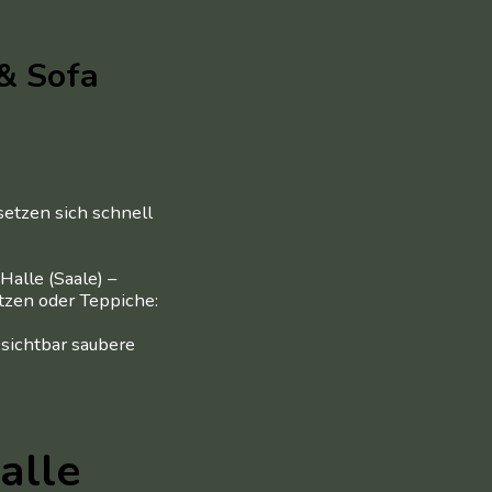
 & Sofa
etzen sich schnell
Halle (Saale) –
atzen oder Teppiche:
 sichtbar saubere
alle