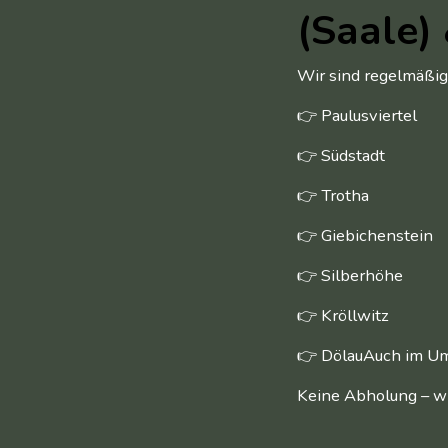
(Saale
Wir sind regelmäßig
👉 Paulusviertel
👉 Südstadt
👉 Trotha
👉 Giebichenstein
👉 Silberhöhe
👉 Kröllwitz
👉 DölauAuch im Umla
Keine Abholung – wi