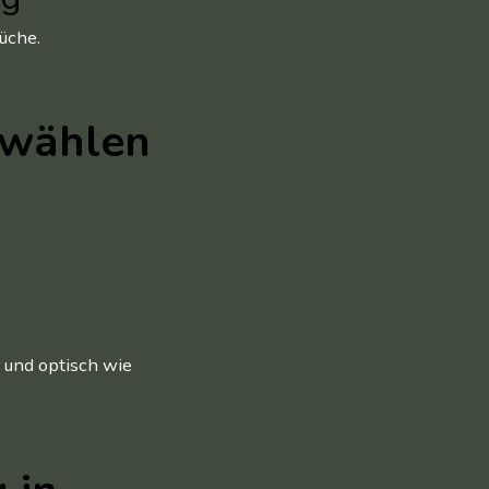
üche.
 wählen
 und optisch wie