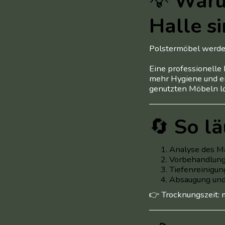
💡
Warum
Halle si
Polstermöbel werden
Eine professionelle 
mehr Hygiene und ei
genutzten Möbeln lo
🔄
So lä
Analyse des M
Vorbehandlung
Tiefenreinigun
Absaugung und
👉 Trocknungszeit: 