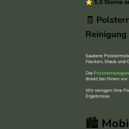
⭐ 5,0 Sterne 
🧾
Polster
Reinigung 
Saubere Polstermöbe
Flecken, Staub und G
Die
Polsterreinigu
direkt bei Ihnen vor
Wir reinigen Ihre Po
Ergebnisse.
🏙
Mobi