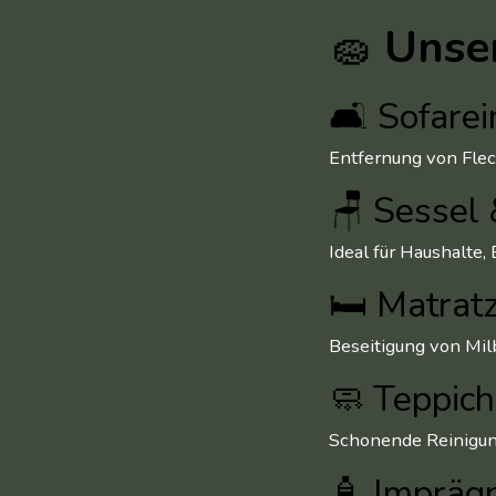
🧽
Unser
🛋 Sofarei
Entfernung von Fleck
🪑 Sessel 
Ideal für Haushalte,
🛏 Matrat
Beseitigung von Mil
🧼 Teppich
Schonende Reinigung
🧴 Imprägn