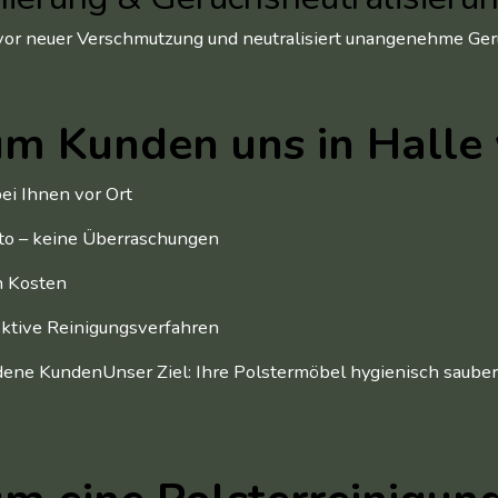
vor neuer Verschmutzung und neutralisiert unangenehme Ger
m Kunden uns in Halle
ei Ihnen vor Ort
to – keine Überraschungen
n Kosten
ktive Reinigungsverfahren
ene KundenUnser Ziel: Ihre Polstermöbel hygienisch sauber