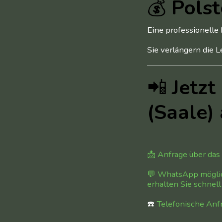
💰
Polst
Eine professionelle 
Sie verlängern die 
📲
Jetzt
(Saale)
📩 Anfrage über das
💬 WhatsApp möglic
erhalten Sie schnel
☎️
Telefonische Anf