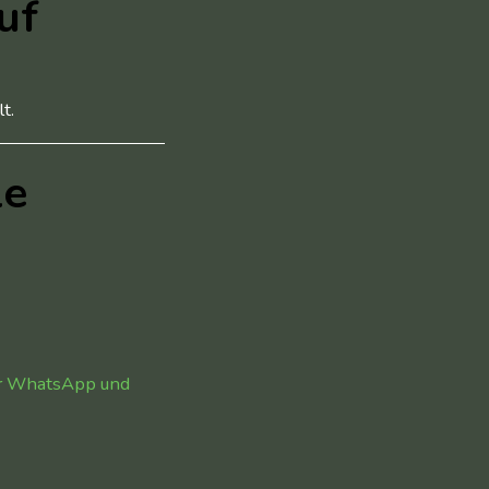
uf
t.
le
er WhatsApp und