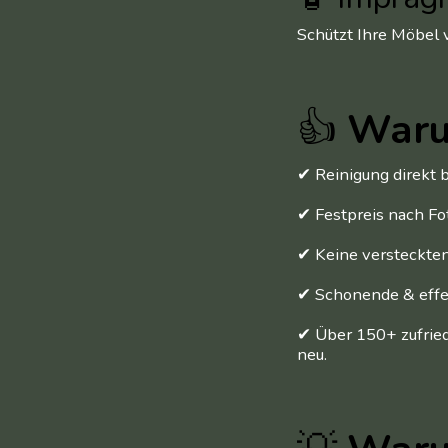
Schützt Ihre Möbel 
👍
Waru
✔ Reinigung direkt b
✔ Festpreis nach Fo
✔ Keine versteckte
✔ Schonende & effe
✔ Über 150+ zufried
neu.