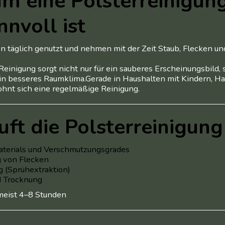
 eine Polsterreinigung
nnvoll ist
 täglich genutzt und nehmen mit der Zeit Staub, Flecken un
Reinigung sorgt nicht nur für ein sauberes Erscheinungsbild, 
n besseres Raumklima.Gerade in Haushalten mit Kindern, Hau
hnt sich eine regelmäßige Reinigung.
uft die Polsterreinigung
aterials und Verschmutzungsgrades
 von Flecken
g (Sprühextraktion)
 Trocknung
meist 4–8 Stunden