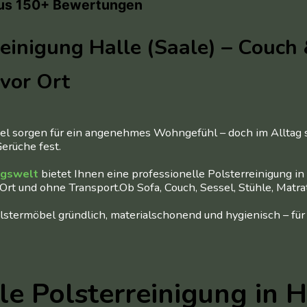
aus 150+ Bewertungen
reinigung Halle (Saale) – Couch
vor Ort
l sorgen für ein angenehmes Wohngefühl – doch im Alltag s
erüche fest.
ngswelt
bietet Ihnen eine professionelle Polsterreinigung in 
 Ort und ohne Transport.Ob Sofa, Couch, Sessel, Stühle, Matr
lstermöbel gründlich, materialschonend und hygienisch – für
le Polsterreinigung in H