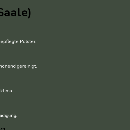
Saale)
epflegte Polster.
honend gereinigt.
klima.
ädigung.
ng