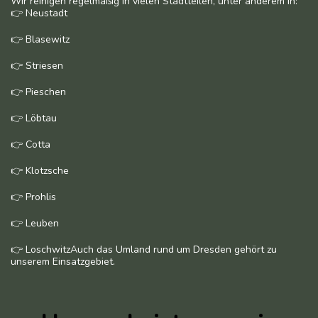
Wir reinigen regelmäßig in vielen Stadtteilen, unter anderem in:
👉 Neustadt
👉 Blasewitz
👉 Striesen
👉 Pieschen
👉 Löbtau
👉 Cotta
👉 Klotzsche
👉 Prohlis
👉 Leuben
👉 LoschwitzAuch das Umland rund um Dresden gehört zu
unserem Einsatzgebiet.