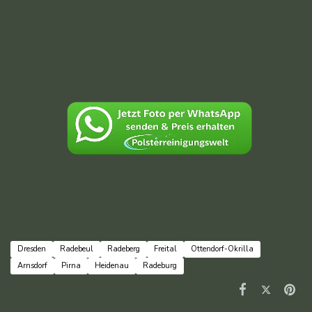
Dresden
Radebeul
Radeberg
Freital
Ottendorf-Okrilla
Arnsdorf
Pirna
Heidenau
Radeburg