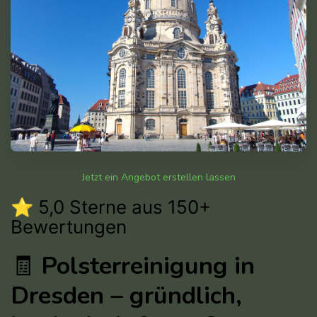
Jetzt ein Angebot erstellen lassen
⭐ 5,0 Sterne aus 150+
Bewertungen
🧾
Polsterreinigung in
Dresden – gründlich,