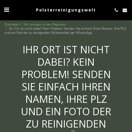
Polsterreinigungswelt
Startseite
Wir reinigen in den Regionen
Ihr Ort ist nicht dabei? Kein Problem! Senden Sie einfach Ihren Namen, Ihre PLZ
und ein Foto der zu reinigenden Polstermöbel per WhatsApp.
IHR ORT IST NICHT
DABEI? KEIN
PROBLEM! SENDEN
SIE EINFACH IHREN
NAMEN, IHRE PLZ
UND EIN FOTO DER
ZU REINIGENDEN