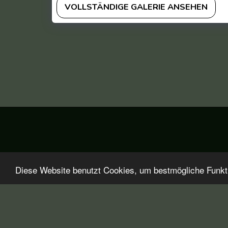
VOLLSTÄNDIGE GALERIE ANSEHEN
Startseite
Über Polsterreinigungswelt
Aktuelles
Pr
Diese Website benutzt Cookies, um bestmögliche Funktio