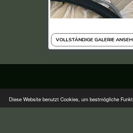
VOLLSTÄNDIGE GALERIE ANSE
Diese Website benutzt Cookies, um bestmögliche Funktio
Startseite
Über Polsterreinigungswelt
Aktuelles
Pr