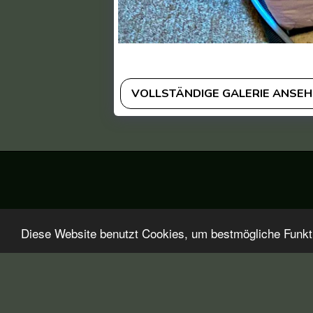
VOLLSTÄNDIGE GALERIE ANSE
Diese Website benutzt Cookies, um bestmögliche Funktio
Startseite
Über Polsterreinigungswelt
Aktuelles
Pr