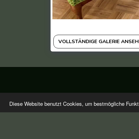
VOLLSTÄNDIGE GALERIE ANSE
Diese Website benutzt Cookies, um bestmögliche Funktio
Startseite
Über Polsterreinigungswelt
Aktuelles
Pr