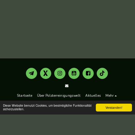
Startseite
Über Polsterreinigungswelt
Aktuelles
Mehr
Diese Website benutzt Cookies, um bestmögliche Funktionalität
Verstanden!
ABONNIEREN
sicherzustellen.
Copyright © 2026 Alle Rechte vorbehalten. -
Polsterreinigungswelt
Datenschutzbestimmungen