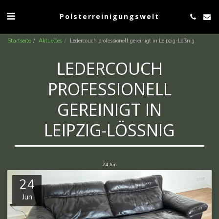
Polsterreinigungswelt
Startseite
Aktuelles
Ledercouch professionell gereinigt in Leipzig-Lößnig
LEDERCOUCH
PROFESSIONELL
GEREINIGT IN
LEIPZIG-LÖSSNIG
24
Jun
24
Jun