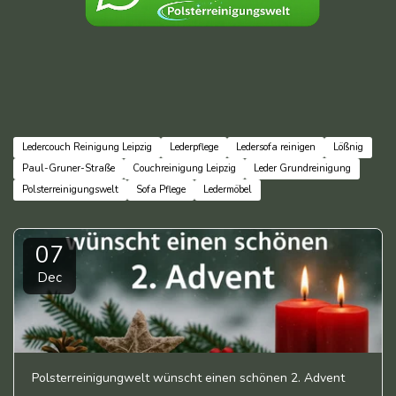
Ledercouch Reinigung Leipzig
Lederpflege
Ledersofa reinigen
Lößnig
Paul-Gruner-Straße
Couchreinigung Leipzig
Leder Grundreinigung
Polsterreinigungswelt
Sofa Pflege
Ledermöbel
07
Dec
Polsterreinigungwelt wünscht einen schönen 2. Advent